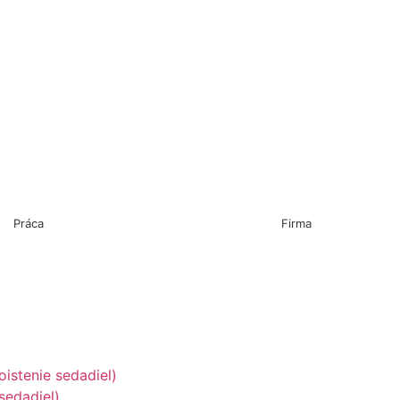
Práca
Firma
oistenie sedadiel)
sedadiel)