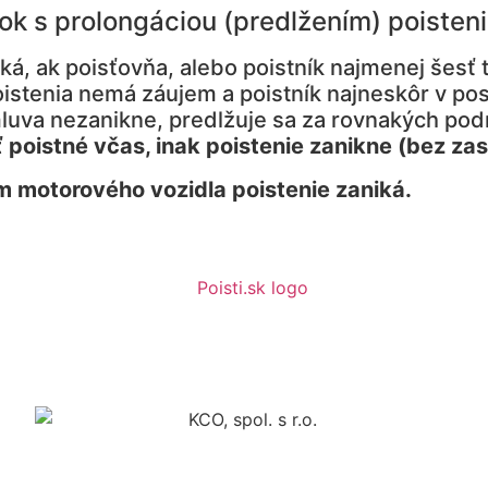
ok s prolongáciou (predlžením) poisteni
ká, ak poisťovňa, alebo poistník najmenej šesť
oistenia nemá záujem a poistník najneskôr v po
zmluva nezanikne, predlžuje sa za rovnakých p
 poistné včas, inak poistenie zanikne (bez zas
m motorového vozidla poistenie zaniká.